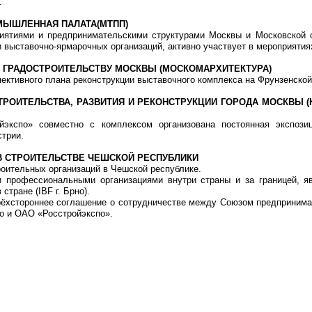
.
МЫШЛЕННАЯ ПАЛАТА(МТПП)
иятиями и предпринимательскими структурами Москвы и Московской 
 выставочно-ярмарочных организаций, активно участвует в мероприяти
И ГРАДОСТРОИТЕЛЬСТВУ МОСКВЫ (МОСКОМАРХИТЕКТУРА)
ективного плана реконструкции выставочного комплекса на Фрунзенской
ТРОИТЕЛЬСТВА, РАЗВИТИЯ И РЕКОНСТРУКЦИИ ГОРОДА МОСКВЫ 
экспо» совместно с комплексом организована постоянная экспози
стрии.
В СТРОИТЕЛЬСТВЕ ЧЕШСКОЙ РЕСПУБЛИКИ
оительных организаций в Чешской республике.
 профессиональными организациями внутри страны и за границей, я
стране (IBF г. Брно).
трёхстороннее соглашение о сотрудничестве между Союзом предприним
но и ОАО «Росстройэкспо».