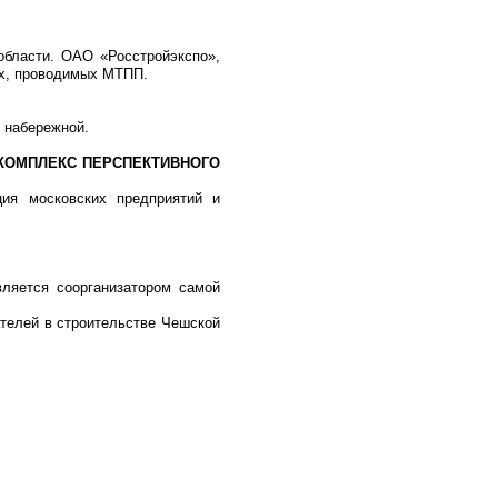
области. ОАО «Росстройэкспо»,
ях, проводимых МТПП.
 набережной.
(КОМПЛЕКС ПЕРСПЕКТИВНОГО
ция московских предприятий и
вляется соорганизатором самой
ателей в строительстве Чешской