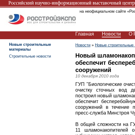
Вы находитесь на неофициальном сайте «Ро
Главная
Новости
О 
Новые строительные
Новости
»
Новые строительные
материалы
Новый шламонакопи
Строительные новости
обеспечит беспере
сооружений
10 декабря 2010 года
ГУП "Биологические очис
очистку сточных вод д
построил новый шламонак
обеспечит бесперебойну
сооружений в течение 
пресс-служба Минстроя Ч
В общей сложности на Г
11 шламонакопителей о