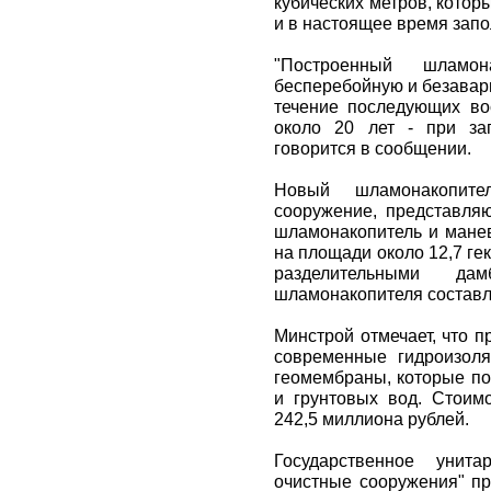
кубических метров, котор
и в настоящее время зап
"Построенный шламон
бесперебойную и безавар
течение последующих во
около 20 лет - при за
говорится в сообщении.
Новый шламонакопите
сооружение, представля
шламонакопитель и мане
на площади около 12,7 г
разделительными да
шламонакопителя составля
Минстрой отмечает, что 
современные гидроизол
геомембраны, которые по
и грунтовых вод. Стоимо
242,5 миллиона рублей.
Государственное унита
очистные сооружения" пр