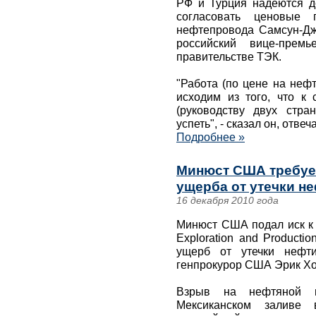
РФ и Турция надеются д
согласовать ценовые п
нефтепровода Самсун-Дж
российский вице-прем
правительстве ТЭК.
"Работа (по цене на нефт
исходим из того, что к
(руководству двух стра
успеть", - сказал он, отв
Подробнее »
Минюст США требуе
ущерба от утечки н
16 декабря 2010 года
Минюст США подал иск к 
Exploration and Producti
ущерб от утечки нефти
генпрокурор США Эрик Хо
Взрыв на нефтяной п
Мексиканском заливе