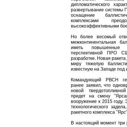
дипломатического харак
развертывание системы П
оснащение баллисти
комплексами пр
высокоэффективными бое
Но более весомый отве
межконтинентальная бал
иметь повышенные 
перспективной ПРО С
разработке. Новая ракета
миру тяжелую баллисти
известную на Западе под 
Командующий РВСН ген
ранее заявил, что однов
новой твердотопливной
придет на смену "Ярса
вооружение к 2015 году. 
технологического задела
ракетного комплекса "Ярс"
В настоящий момент три 