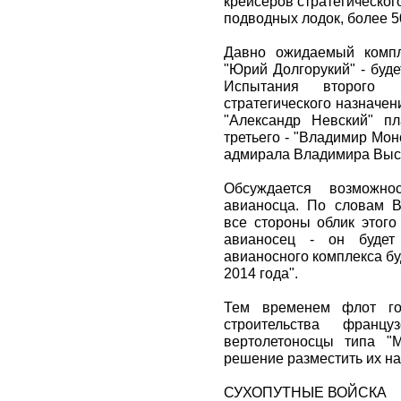
крейсеров стратегическог
подводных лодок, более 5
Давно ожидаемый компл
"Юрий Долгорукий" - буде
Испытания второго р
стратегического назначени
"Александр Невский" пл
третьего - "Владимир Мо
адмирала Владимира Высоц
Обсуждается возможнос
авианосца. По словам В
все стороны облик этого
авианосец - он будет
авианосного комплекса буд
2014 года".
Тем временем флот гот
строительства францу
вертолетоносцы типа "М
решение разместить их на
СУХОПУТНЫЕ ВОЙСКА