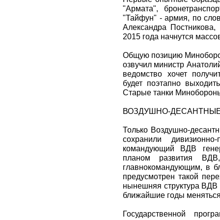
"Армата", бронетранспо
"Тайфун" - армия, по сл
Александра Постникова, 
2015 года начнутся массо
Общую позицию Миноборон
озвучил министр Анатолий
ведомство хочет получ
будет поэтапно выходить
Старые танки Минобороны 
ВОЗДУШНО-ДЕСАНТНЫЕ
Только Воздушно-десантн
сохранили дивизионно-
командующий ВДВ генер
планом развития ВДВ
главнокомандующим, в бл
предусмотрен такой пере
нынешняя структура ВДВ 
ближайшие годы меняться 
Государственной прог