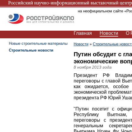
Вы находитесь на неофициальном сайте «Ро
Главная
Новости
О 
Новые строительные материалы
Новости
»
Строительные новост
Строительные новости
Путин обсудит с гл
экономические во
8 ноября 2013 года
Президент РФ Влади
переговоры с главой Вье
как ожидается, особое
экономической проблемат
президента РФ Юрий Уша
"Путин посетит с офиц
Республику Вьетнам,
переговоры с президен
генеральным секретар
Вьетнама Нгуен Фу Чонг