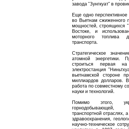
завода "Зунгкуат" в прови
Еще одно перспективное 
во Вьетнам сжиженного п
мощностей, строящихся 
Востоке, и использова
моторного топлива д
транспорта.
Стратегическое значен
атомной энергетики. П
строиться первая на
электростанция "Ниньтху
вьетнамской стороне п
миллиардов долларов. В
работа по совместному с
науки и технологий.
Помимо этого, укр
горнодобывающей, м
транспортной отраслях, а
здравоохранения, геолог
научно-техническое сотр