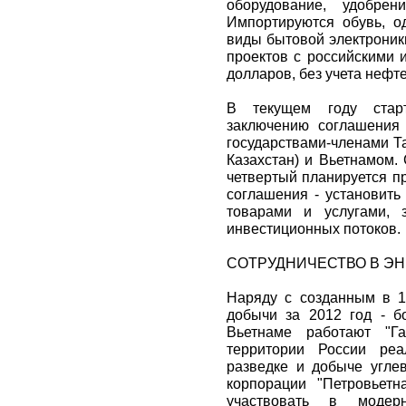
оборудование, удобре
Импортируются обувь, од
виды бытовой электроник
проектов с российскими 
долларов, без учета нефте
В текущем году стар
заключению соглашения
государствами-членами Т
Казахстан) и Вьетнамом.
четвертый планируется п
соглашения - установит
товарами и услугами, 
инвестиционных потоков.
СОТРУДНИЧЕСТВО В ЭН
Наряду с созданным в 1
добычи за 2012 год - б
Вьетнаме работают "Га
территории России реа
разведке и добыче угле
корпорации "Петровьетн
участвовать в модерн