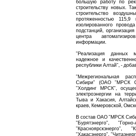
большую работу по рек
строительству новых. Та
строительство воздушн
протяженностью 115,9
изолированного провода
подстанций, организация
центра автоматизиро
информации.
"Реализация данных м
надежное и качественн
республики Алтай", - доба
"Межрегиональная расп
Сибири" (ОАО "МРСК С
"Холдинг МРСК", осуще
электроэнергии на терр
Тыва и Хакасия, Алтайск
краев, Кемеровской, Омск
В состав ОАО "МРСК Сиби
"Бурятэнерго", "Горно
"Красноярскэнерго", "К
"Хакасэнерго", "Читаэнер