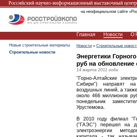
Вы находитесь на неофициальном сайте «Ро
Главная
Новости
О 
Новые строительные материалы
Новости
»
Строительные новост
Строительные новости
Энергетики Горного
руб на обновление 
14 марта 2011 года
"Горно-Алтайские элект
Сибири") направят на
воздушных линий, а такж
около 466 миллионов руб
понедельник заместит
Урустемова.
В 2010 году филиал "Го
("ГАЭС") перешел на д
электроэнергии метод
капитала - так называ