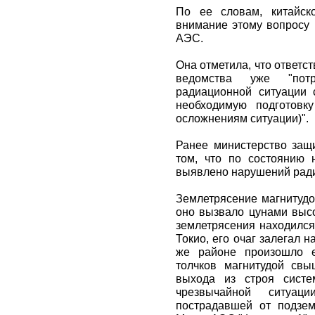
По ее словам, китайск
внимание этому вопросу 
АЭС.
Она отметила, что ответ
ведомства уже "потр
радиационной ситуации 
необходимую подготовк
осложнениям ситуации)".
Ранее министерство за
том, что по состоянию 
выявлено нарушений рад
Землетрясение магнитудо
оно вызвало цунами высо
землетрясения находился
Токио, его очаг залегал н
же районе произошло 
толчков магнитудой свы
выхода из строя сист
чрезвычайной ситуа
пострадавшей от подзе