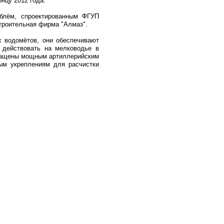
нцу 2012 года.
аблём, спроектированным ФГУП
строительная фирма "Алмаз".
 водомётов, они обеспечивают
 действовать на мелководье в
 оснащены мощным артиллерийским
ым укреплениям для расчистки