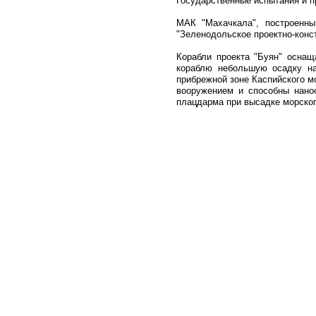
Государственные испытания и п
МАК "Махачкала", построенны
"Зеленодольское проектно-конс
Корабли проекта "Буян" осна
кораблю небольшую осадку на
прибрежной зоне Каспийского мо
вооружением и способны нано
плацдарма при высадке морског