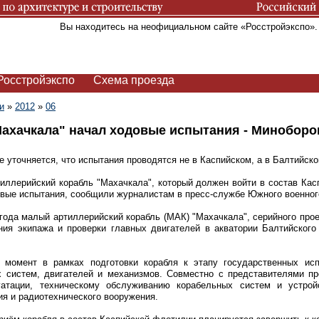
Вы находитесь на неофициальном сайте «Росстройэкспо»
Росстройэкспо
Схема проезда
и
»
2012
»
06
ахачкала" начал ходовые испытания - Минобор
е уточняется, что испытания проводятся не в Каспийском, а в Балтийск
ллерийский корабль "Махачкала", который должен войти в состав Кас
вые испытания, сообщили журналистам в пресс-службе Южного военног
года малый артиллерийский корабль (МАК) "Махачкала", серийного прое
ия экипажа и проверки главных двигателей в акватории Балтийского 
 момент в рамках подготовки корабля к этапу государственных исп
 систем, двигателей и механизмов. Совместно с представителями п
уатации, техническому обслуживанию корабельных систем и устрой
я и радиотехнического вооружения.