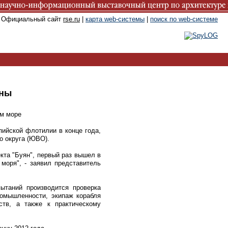
. Официальный сайт
rse.ru
|
карта web-системы
|
поиск по web-системе
оны
ом море
пийской флотилии в конце года,
о округа (ЮВО).
кта "Буян", первый раз вышел в
моря", - заявил представитель
ытаний производится проверка
ромышленности, экипаж корабля
ств, а также к практическому