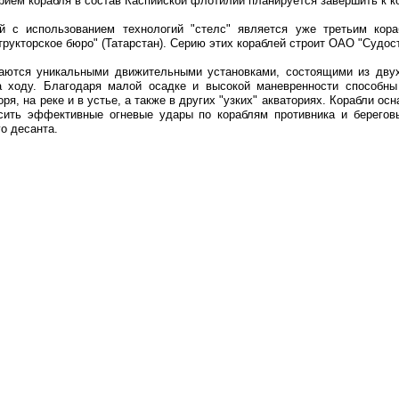
риём корабля в состав Каспийской флотилии планируется завершить к ко
й с использованием технологий "стелс" является уже третьим кор
трукторское бюро" (Татарстан). Серию этих кораблей строит ОАО "Судо
щаются уникальными движительными установками, состоящими из двух
 ходу. Благодаря малой осадке и высокой маневренности способны
ря, на реке и в устье, а также в других "узких" акваториях. Корабли
сить эффективные огневые удары по кораблям противника и берегов
о десанта.